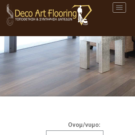
MEN
Ονομ/νυμο: